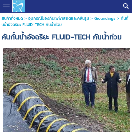
สินค้าทั้งหมด
>
อุปกรณ์ป้องกันไฟฟ้าสถิตและคลีนรูม
>
Groundings
> คันกั้
นน้ำอัจฉริยะ FLUID-TECH กันน้ำท่วม
คันกั้นน้ำอัจฉริยะ FLUID-TECH กันน้ำท่วม