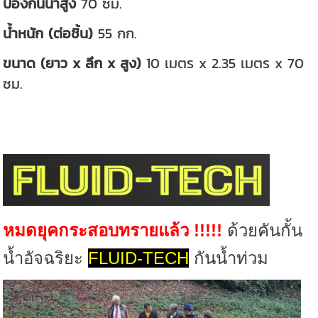
ป้องกันน้ำสูง
70 ซม.
น้ำหนัก (ต่อชิ้น)
55 กก.
ขนาด (ยาว x ลึก x สูง)
10 เมตร x 2.35 เมตร x 70
ซม.
หมดยุคกระสอบทรายแล้ว !!!!!
ด้วยคันกั้น
น้ำอัจฉริยะ
FLUID-TECH
กันน้ำท่วม