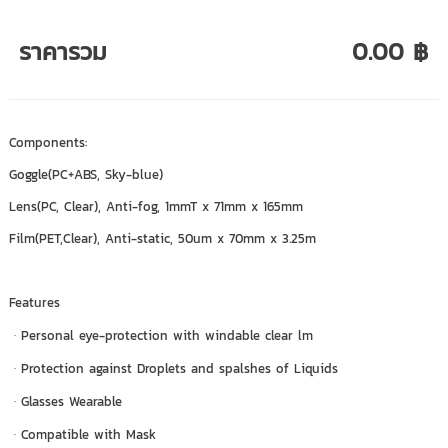
ราคารวม
0.00 ฿
Components:
Goggle(PC+ABS, Sky-blue)
Lens(PC, Clear), Anti-fog, 1mmT x 71mm x 165mm
Film(PET,Clear), Anti-static, 50um x 70mm x 3.25m
Features
ᆞPersonal eye-protection with windable clear lm
ᆞProtection against Droplets and spalshes of Liquids
ᆞGlasses Wearable
ᆞCompatible with Mask